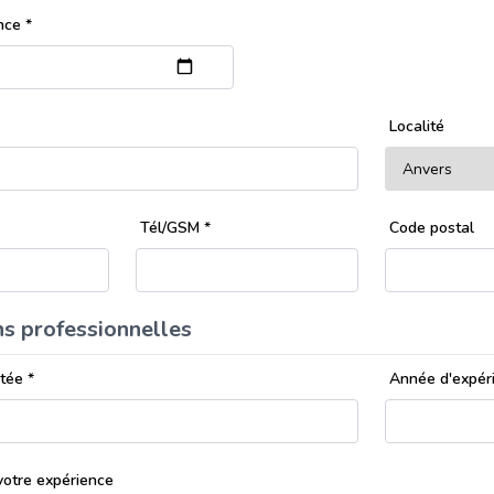
ance
*
Localité
Tél/GSM
*
Code postal
ns professionnelles
itée
*
Année d'expér
votre expérience