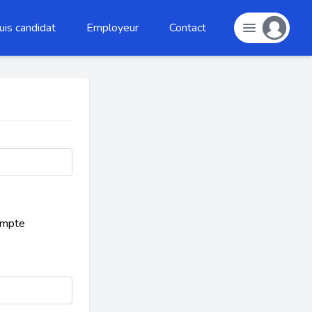
uis candidat
Employeur
Contact
ompte