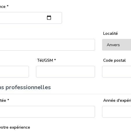
ance
*
Localité
Tél/GSM
*
Code postal
ns professionnelles
itée
*
Année d'expér
votre expérience