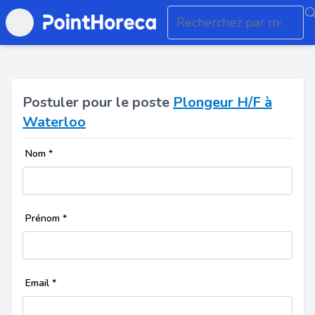
Open main menu
Postuler pour le poste
Plongeur H/F à
Waterloo
Nom
*
Prénom
*
Email
*